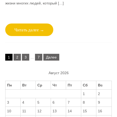
жизни многих людей, который […]
Читать далее →
Пагинация
1
2
3
…
7
Далее
записей
Август 2026
Пн
Вт
Ср
Чт
Пт
Сб
Вс
1
2
3
4
5
6
7
8
9
10
11
12
13
14
15
16