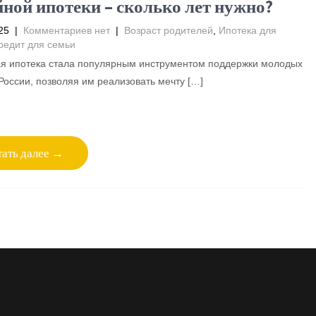
йной ипотеки – сколько лет нужно?
25
|
Комментариев нет
|
Возраст родителей
,
Ипотека для
редит для семьи
я ипотека стала популярным инструментом поддержки молодых
России, позволяя им реализовать мечту […]
ать далее →