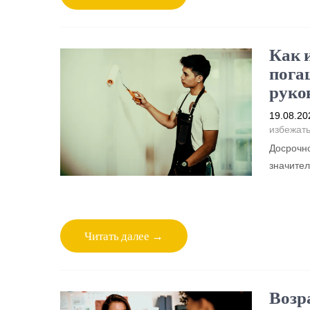
Как 
пога
руко
19.08.20
избежат
Досрочно
значител
Читать далее →
Возр