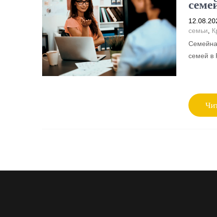
семе
12.08.20
семьи
,
К
Семейна
семей в 
Чит