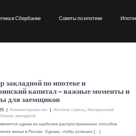
тека в Сбербанке
Советы по ипотеке
Ипотек
р закладной по ипотеке и
ринский капитал – важные моменты и
ты для заемщиков
25
|
Комментариев нет
|
Ипотека советы
,
Материнский
,
Номер закладной
является одним из наиболее распространенных способов
ения жилья в России. Однако, чтобы успешно […]