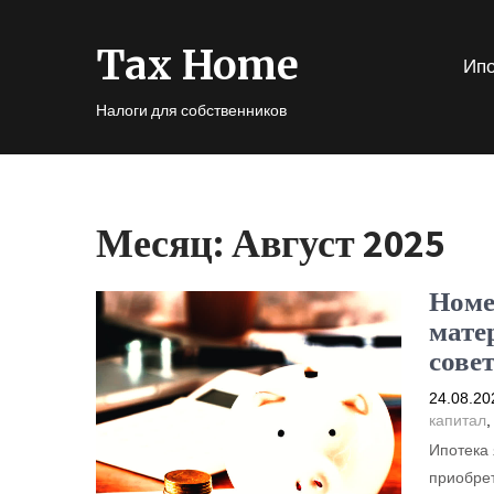
Tax Home
Ипо
Налоги для собственников
Месяц:
Август 2025
Номе
мате
сове
24.08.20
капитал
Ипотека 
приобрет