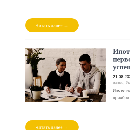
Читать далее →
Ипот
перв
успе
21.08.20
взнос
,
Ус
Ипотечно
приобрет
Читать далее →