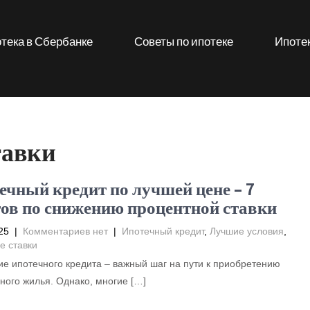
тека в Сбербанке
Советы по ипотеке
Ипотек
тавки
ечный кредит по лучшей цене – 7
тов по снижению процентной ставки
25
|
Комментариев нет
|
Ипотечный кредит
,
Лучшие условия
,
е ставки
е ипотечного кредита – важный шаг на пути к приобретению
ного жилья. Однако, многие […]