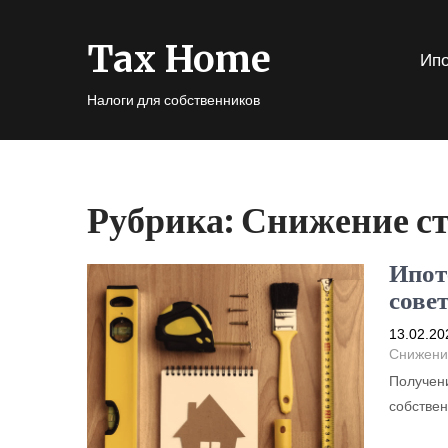
Tax Home
Ипо
Налоги для собственников
Рубрика:
Снижение с
Ипот
сове
13.02.20
Снижени
Получени
собствен