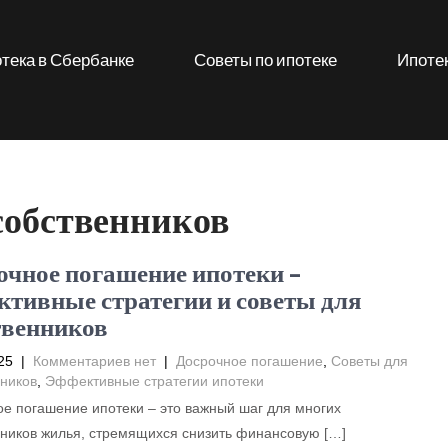
тека в Сбербанке
Советы по ипотеке
Ипотек
собственников
очное погашение ипотеки –
ктивные стратегии и советы для
твенников
25
|
Комментариев нет
|
Досрочное погашение
,
Советы для
ников
,
Эффективные стратегии ипотеки
е погашение ипотеки – это важный шаг для многих
ников жилья, стремящихся снизить финансовую […]