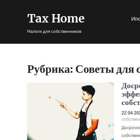
Tax Home
Ипо
Налоги для собственников
Рубрика:
Советы для 
Доср
эффе
собс
22.04.20
собствен
Досрочно
собствен