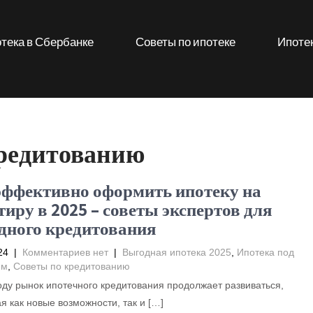
тека в Сбербанке
Советы по ипотеке
Ипотек
кредитованию
эффективно оформить ипотеку на
иру в 2025 – советы экспертов для
дного кредитования
24
|
Комментариев нет
|
Выгодная ипотека 2025
,
Ипотека под
ем
,
Советы по кредитованию
оду рынок ипотечного кредитования продолжает развиваться,
я как новые возможности, так и […]