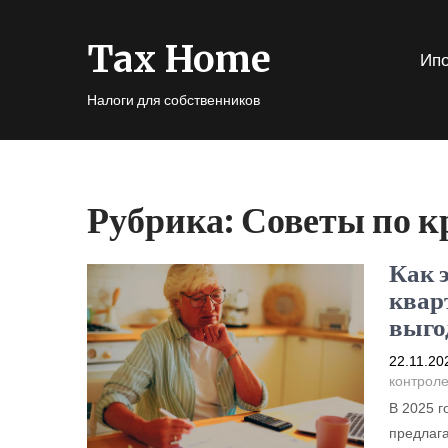
Tax Home
Ипо
Налоги для собственников
Рубрика:
Советы по 
Как 
кварт
выго
22.11.20
контрол
В 2025 г
предлага