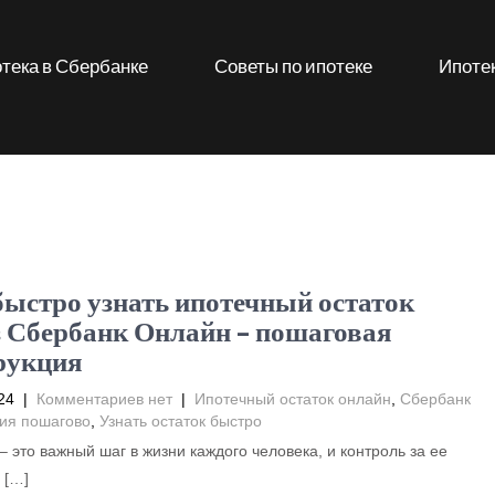
тека в Сбербанке
Советы по ипотеке
Ипотек
быстро узнать ипотечный остаток
з Сбербанк Онлайн – пошаговая
рукция
24
|
Комментариев нет
|
Ипотечный остаток онлайн
,
Сбербанк
ия пошагово
,
Узнать остаток быстро
– это важный шаг в жизни каждого человека, и контроль за ее
 […]