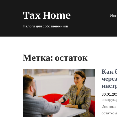
Tax Home
Ипо
Налоги для собственников
Метка:
остаток
Как 
чере
инст
30.01.20
инструкц
Ипотека 
остатком