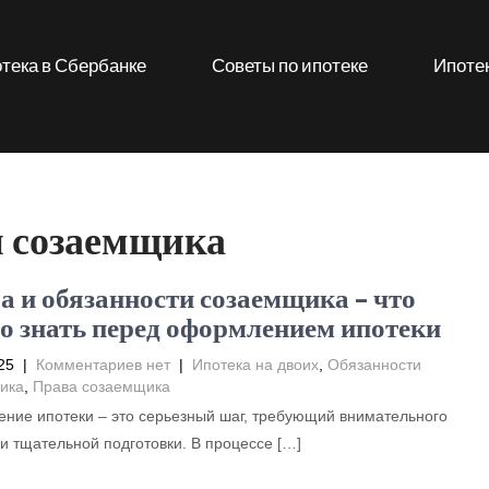
тека в Сбербанке
Советы по ипотеке
Ипотек
 созаемщика
а и обязанности созаемщика – что
о знать перед оформлением ипотеки
25
|
Комментариев нет
|
Ипотека на двоих
,
Обязанности
ика
,
Права созаемщика
ние ипотеки – это серьезный шаг, требующий внимательного
и тщательной подготовки. В процессе […]