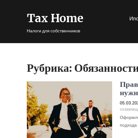
Tax Home
Ипо
Налоги для собственников
Рубрика:
Обязанности
Прав
нужн
05.03.20
созаемщ
Оформле
подхода 