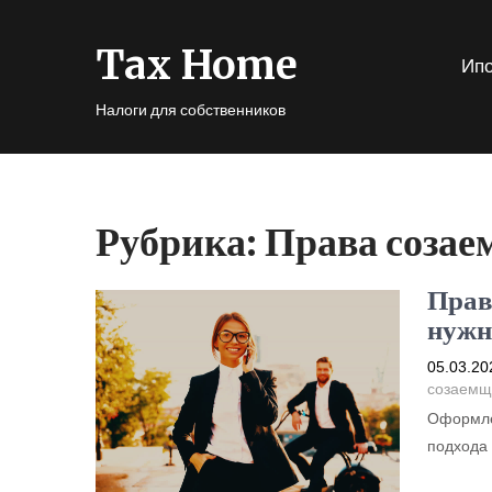
Tax Home
Ипо
Налоги для собственников
Рубрика:
Права соза
Прав
нужн
05.03.20
созаемщ
Оформле
подхода 