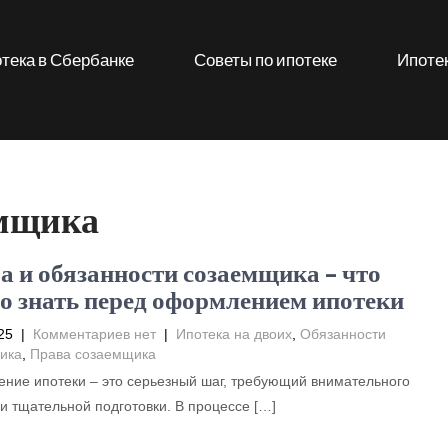
тека в Сбербанке
Советы по ипотеке
Ипотек
емщика
а и обязанности созаемщика – что
о знать перед оформлением ипотеки
25
|
Комментариев нет
|
Ипотека на двоих
,
Обязанности
ика
,
Права созаемщика
ние ипотеки – это серьезный шаг, требующий внимательного
и тщательной подготовки. В процессе […]