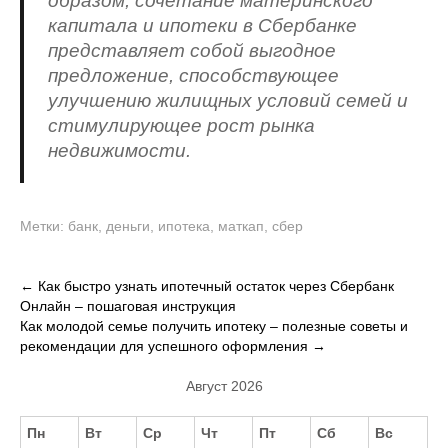
образом, сочетание материнского
капитала и ипотеки в Сбербанке
представляет собой выгодное
предложение, способствующее
улучшению жилищных условий семей и
стимулирующее рост рынка
недвижимости.
Метки:
банк
,
деньги
,
ипотека
,
маткап
,
сбер
Навигация
←
Как быстро узнать ипотечный остаток через Сбербанк
Онлайн – пошаговая инструкция
по
Как молодой семье получить ипотеку – полезные советы и
записям
рекомендации для успешного оформления
→
Август 2026
Пн
Вт
Ср
Чт
Пт
Сб
Вс