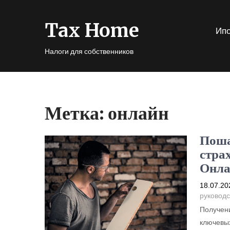
Tax Home
Ипо
Налоги для собственников
Метка:
онлайн
Поша
стра
Онла
18.07.20
руководс
Получени
ключевых