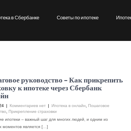
тека в Сбербанке
Советы по ипотеке
Ипотек
говое руководство – Как прикрепить
ховку к ипотеке через Сбербанк
йн
24
|
Комментариев нет
|
Ипотека в онлайн
,
Пошаговое
тво
,
Прикрепление страховки
е ипотеки – важный шаг для многих людей, и одним из
 моментов является […]