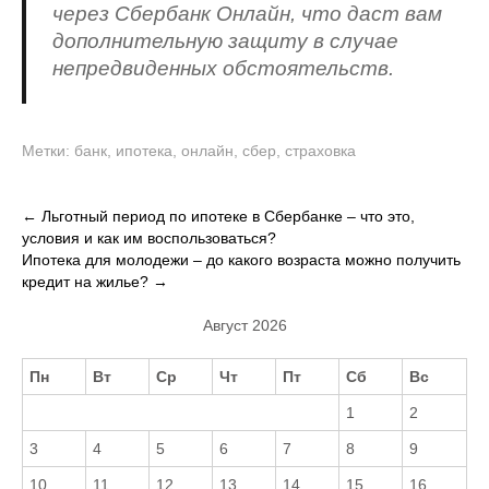
через Сбербанк Онлайн, что даст вам
дополнительную защиту в случае
непредвиденных обстоятельств.
Метки:
банк
,
ипотека
,
онлайн
,
сбер
,
страховка
Навигация
←
Льготный период по ипотеке в Сбербанке – что это,
условия и как им воспользоваться?
по
Ипотека для молодежи – до какого возраста можно получить
записям
кредит на жилье?
→
Август 2026
Пн
Вт
Ср
Чт
Пт
Сб
Вс
1
2
3
4
5
6
7
8
9
10
11
12
13
14
15
16