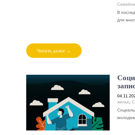
Семейна
В после
для мног
Читать далее →
Соци
запи
04.11.20
жилье
,
С
Социальн
молодежи