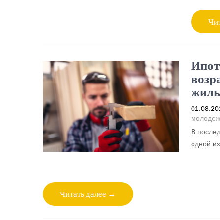
Чит
Ипот
возр
жиль
01.08.20
молодеж
В послед
одной и
Читать далее →