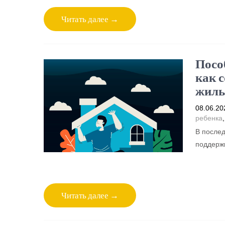
Читать далее →
Пособ
как 
жиль
08.06.20
ребенка
В послед
поддержк
Читать далее →