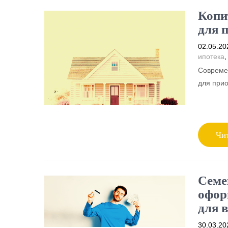
Копи
для 
02.05.20
ипотека
Совреме
для прио
Чит
Семе
офор
для 
30.03.20