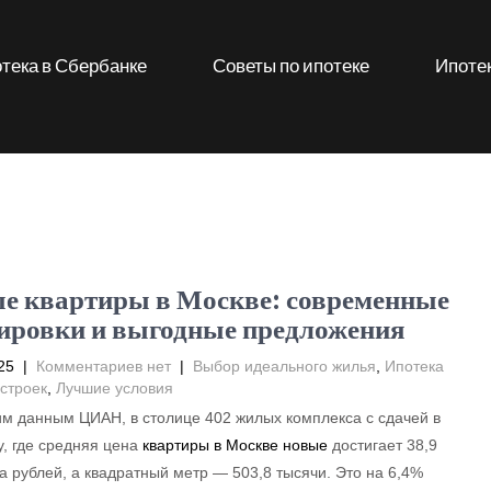
тека в Сбербанке
Советы по ипотеке
Ипотек
е квартиры в Москве: современные
ировки и выгодные предложения
25
|
Комментариев нет
|
Выбор идеального жилья
,
Ипотека
строек
,
Лучшие условия
м данным ЦИАН, в столице 402 жилых комплекса с сдачей в
у, где средняя цена
квартиры в Москве новые
достигает 38,9
 рублей, а квадратный метр — 503,8 тысячи. Это на 6,4%