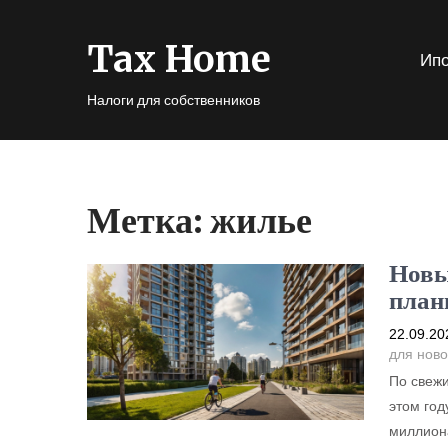
Tax Home
Ипо
Налоги для собственников
Метка:
жилье
Новы
план
22.09.20
для ново
По свежи
этом год
миллиона