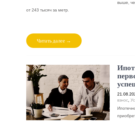
выше, че
от 243 тысяч за метр.
Читать далее →
Ипот
перв
успе
21.08.20
взнос
,
Ус
Ипотечно
приобрет