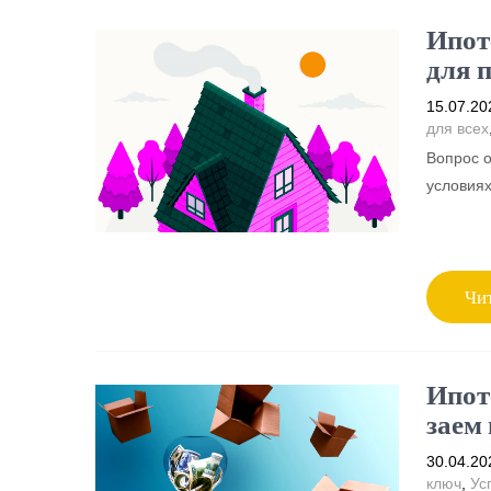
Ипот
для 
15.07.20
для всех
Вопрос о
условиях
Чит
Ипот
заем
30.04.20
ключ
,
Ус